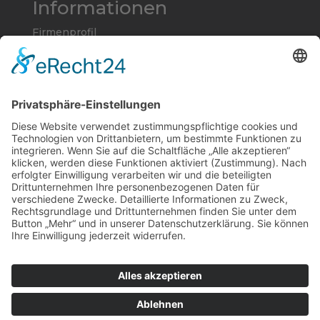
Informationen
Firmenprofil
Unsere Philosophie
Impressum
Datenschutzerklärung
AGB
Produkte und Services
Galvanos
Kunststoffspritzwerkzeuge
Optische Einsätze
Messgerät
Design und Entwicklung